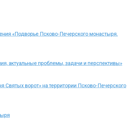
чения «Подворье Псково-Печерского монастыря.
ния, актуальные проблемы, задачи и перспективы»
я Святых ворот» на территории Псково-Печерского
тыря