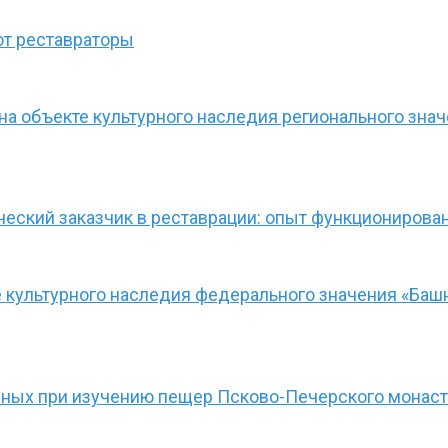
ют реставраторы
а объекте культурного наследия регионального зна
ческий заказчик в реставрации: опыт функционирова
культурного наследия федерального значения «Башн
нных при изучению пещер Псково-Печерского монас