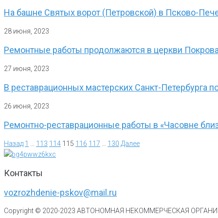
На башне Святых ворот (Петровской) в Псково-Печ
28 июня, 2023
Ремонтные работы продолжаются в церкви Покрова
27 июня, 2023
В реставрационных мастерских Санкт-Петербурга по
26 июня, 2023
Ремонтно-реставрационные работы в «Часовне близ
Назад
1
…
113
114
115
116
117
…
130
Далее
Контакты
vozrozhdenie-pskov@mail.ru
Copyright © 2020-
2023
АВТОНОМНАЯ НЕКОММЕРЧЕСКАЯ ОРГАНИЗ