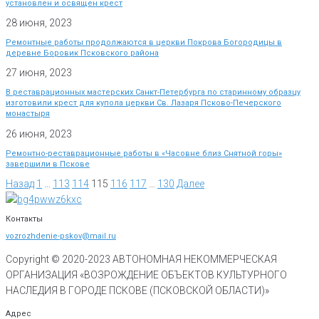
установлен и освящен крест
28 июня, 2023
Ремонтные работы продолжаются в церкви Покрова Богородицы в
деревне Боровик Псковского района
27 июня, 2023
В реставрационных мастерских Санкт-Петербурга по старинному образцу
изготовили крест для купола церкви Св. Лазаря Псково-Печерского
монастыря
26 июня, 2023
Ремонтно-реставрационные работы в «Часовне близ Снятной горы»
завершили в Пскове
Назад
1
…
113
114
115
116
117
…
130
Далее
Контакты
vozrozhdenie-pskov@mail.ru
Copyright © 2020-
2023
АВТОНОМНАЯ НЕКОММЕРЧЕСКАЯ
ОРГАНИЗАЦИЯ «ВОЗРОЖДЕНИЕ ОБЪЕКТОВ КУЛЬТУРНОГО
НАСЛЕДИЯ В ГОРОДЕ ПСКОВЕ (ПСКОВСКОЙ ОБЛАСТИ)»
Адрес