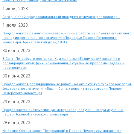
Порховский, архимандрит Тихон (Шевкунов)
1 июля, 2023
Сегодня свой профессиональный праздник отмечают реставраторы
1 июля, 2023
Продолжаются ремонтно-реставрационные работы на объекте культурного
наследия регионального значения «Подворье Псково-Печерского
монастыря. Архиерейский дом», 1881 г.
30 июня, 2023
В Санкт-Петербурге состоялся Круглый стол «Технический заказчик в
реставрации: опыт функционирования, актуальные проблемы, задачи и
перспективы»
30 июня, 2023
Продолжаются реставрационные работы на объекте культурного наследия
федерального значения «Башня Святых ворот» на территории Псково-
Печерского монастыря
29 июня, 2023
Продолжается систематизация материалов, полученных при изучению
пещер Псково-Печерского монастыря
28 июня, 2023
На башне Святых ворот (Петровской) в Псково-Печерском монастыре