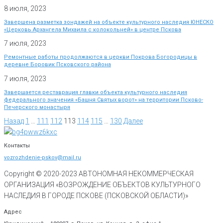
8 июля, 2023
Завершена разметка зондажей на объекте культурного наследия ЮНЕСКО
«Церковь Архангела Михаила с колокольней» в центре Пскова
7 июля, 2023
Ремонтные работы продолжаются в церкви Покрова Богородицы в
деревне Боровик Псковского района
7 июля, 2023
Завершается реставрация главки объекта культурного наследия
федерального значения «Башня Святых ворот» на территории Псково-
Печерского монастыря
Назад
1
…
111
112
113
114
115
…
130
Далее
Контакты
vozrozhdenie-pskov@mail.ru
Copyright © 2020-
2023
АВТОНОМНАЯ НЕКОММЕРЧЕСКАЯ
ОРГАНИЗАЦИЯ «ВОЗРОЖДЕНИЕ ОБЪЕКТОВ КУЛЬТУРНОГО
НАСЛЕДИЯ В ГОРОДЕ ПСКОВЕ (ПСКОВСКОЙ ОБЛАСТИ)»
Адрес