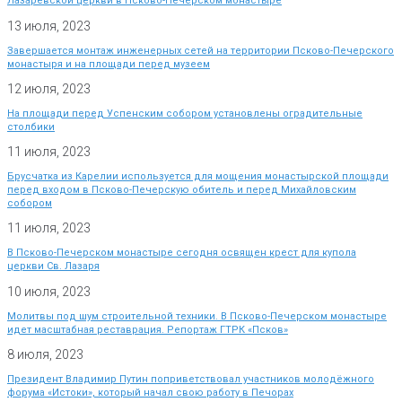
Лазаревской церкви в Псково-Печерском монастыре
13 июля, 2023
Завершается монтаж инженерных сетей на территории Псково-Печерского
монастыря и на площади перед музеем
12 июля, 2023
На площади перед Успенским собором установлены оградительные
столбики
11 июля, 2023
Брусчатка из Карелии используется для мощения монастырской площади
перед входом в Псково-Печерскую обитель и перед Михайловским
собором
11 июля, 2023
В Псково-Печерском монастыре сегодня освящен крест для купола
церкви Св. Лазаря
10 июля, 2023
Молитвы под шум строительной техники. В Псково-Печерском монастыре
идет масштабная реставрация. Репортаж ГТРК «Псков»
8 июля, 2023
Президент Владимир Путин поприветствовал участников молодёжного
форума «Истоки», который начал свою работу в Печорах