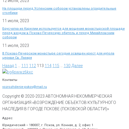
12 июля, 2023
На площади перед Успенским собором установлены оградительные
столбики
11 июля, 2023
Брусчатка из Карелии используется для мощения монастырской площади
перед входом в Псково-Печерскую обитель и перед Михайловским
собором
11 июля, 2023
В Псково-Печерском монастыре сегодня освящен крест для купола
церкви Св. Лазаря
Назад
1
…
111
112
113
114
115
…
130
Далее
Контакты
vozrozhdenie-pskov@mail.ru
Copyright © 2020-
2023
АВТОНОМНАЯ НЕКОММЕРЧЕСКАЯ
ОРГАНИЗАЦИЯ «ВОЗРОЖДЕНИЕ ОБЪЕКТОВ КУЛЬТУРНОГО
НАСЛЕДИЯ В ГОРОДЕ ПСКОВЕ (ПСКОВСКОЙ ОБЛАСТИ)»
Адрес
Юридический – 180007, г. Псков, ул. Конная, д. 2, офис 1