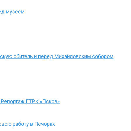
ед музеем
рскую обитель и перед Михайловским собором
 Репортаж ГТРК «Псков»
свою работу в Печорах