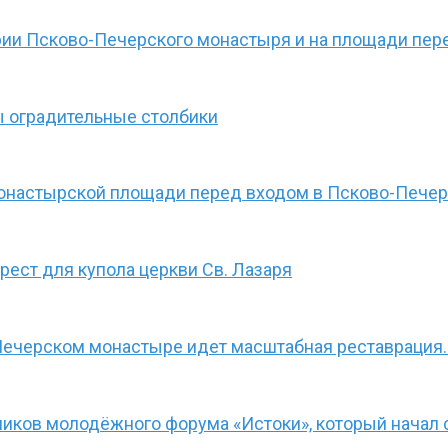
рии Псково-Печерского монастыря и на площади пер
 оградительные столбики
монастырской площади перед входом в Псково-Пече
ест для купола церкви Св. Лазаря
Печерском монастыре идет масштабная реставрация.
иков молодёжного форума «Истоки», который начал 