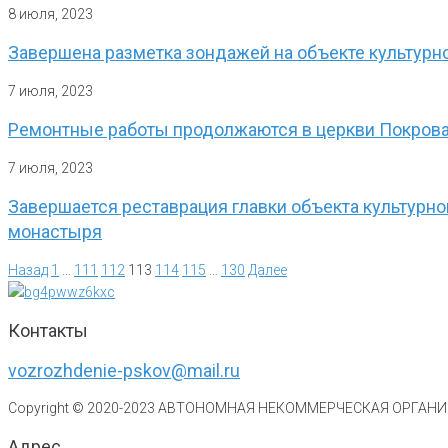
8 июля, 2023
Завершена разметка зондажей на объекте культурн
7 июля, 2023
Ремонтные работы продолжаются в церкви Покрова
7 июля, 2023
Завершается реставрация главки объекта культурн
монастыря
Назад
1
…
111
112
113
114
115
…
130
Далее
Контакты
vozrozhdenie-pskov@mail.ru
Copyright © 2020-
2023
АВТОНОМНАЯ НЕКОММЕРЧЕСКАЯ ОРГАНИЗ
Адрес