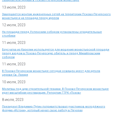
Лазаревской церкви в Псково-Печерском монастыре
13 июля, 2023
Завершается монтаж инженерных сетей на территории Псково-Печерского
монастыря и на площади перед музеем
12 июля, 2023
На площади перед Успенским собором установлены оградительные
столбики
11 июля, 2023
Брусчатка из Карелии используется для мощения монастырской площади
перед входом в Псково-Печерскую обитель и перед Михайловским
собором
11 июля, 2023
В Псково-Печерском монастыре сегодня освящен крест для купола
церкви Св. Лазаря
10 июля, 2023
Молитвы под шум строительной техники. В Псково-Печерском монастыре
идет масштабная реставрация. Репортаж ГТРК «Псков»
8 июля, 2023
Президент Владимир Путин поприветствовал участников молодёжного
форума «Истоки», который начал свою работу в Печорах