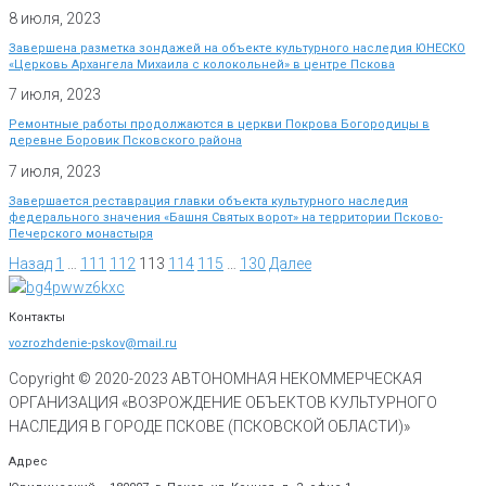
8 июля, 2023
Завершена разметка зондажей на объекте культурного наследия ЮНЕСКО
«Церковь Архангела Михаила с колокольней» в центре Пскова
7 июля, 2023
Ремонтные работы продолжаются в церкви Покрова Богородицы в
деревне Боровик Псковского района
7 июля, 2023
Завершается реставрация главки объекта культурного наследия
федерального значения «Башня Святых ворот» на территории Псково-
Печерского монастыря
Назад
1
…
111
112
113
114
115
…
130
Далее
Контакты
vozrozhdenie-pskov@mail.ru
Copyright © 2020-
2023
АВТОНОМНАЯ НЕКОММЕРЧЕСКАЯ
ОРГАНИЗАЦИЯ «ВОЗРОЖДЕНИЕ ОБЪЕКТОВ КУЛЬТУРНОГО
НАСЛЕДИЯ В ГОРОДЕ ПСКОВЕ (ПСКОВСКОЙ ОБЛАСТИ)»
Адрес