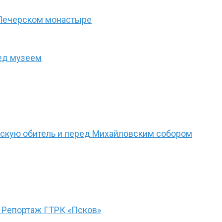
-Печерском монастыре
ед музеем
рскую обитель и перед Михайловским собором
 Репортаж ГТРК «Псков»