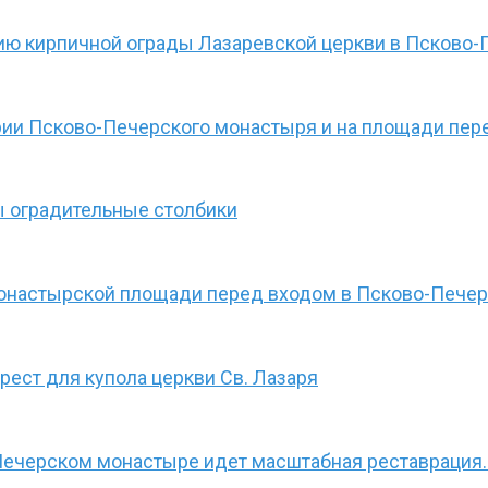
ию кирпичной ограды Лазаревской церкви в Псково
рии Псково-Печерского монастыря и на площади пер
 оградительные столбики
монастырской площади перед входом в Псково-Пече
ест для купола церкви Св. Лазаря
Печерском монастыре идет масштабная реставрация.