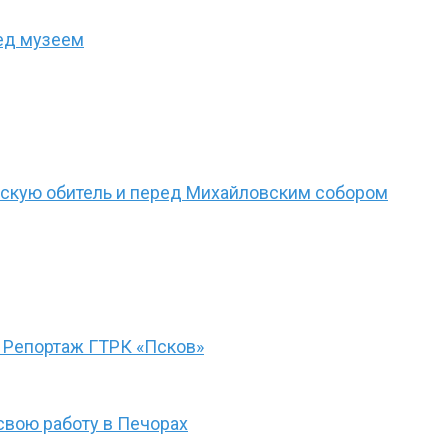
ед музеем
рскую обитель и перед Михайловским собором
 Репортаж ГТРК «Псков»
свою работу в Печорах