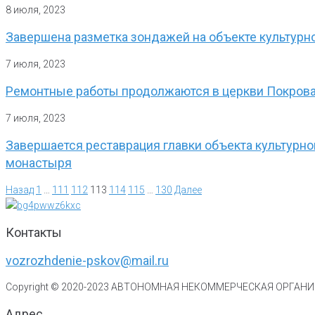
8 июля, 2023
Завершена разметка зондажей на объекте культурн
7 июля, 2023
Ремонтные работы продолжаются в церкви Покрова
7 июля, 2023
Завершается реставрация главки объекта культурн
монастыря
Назад
1
…
111
112
113
114
115
…
130
Далее
Контакты
vozrozhdenie-pskov@mail.ru
Copyright © 2020-
2023
АВТОНОМНАЯ НЕКОММЕРЧЕСКАЯ ОРГАНИЗ
Адрес