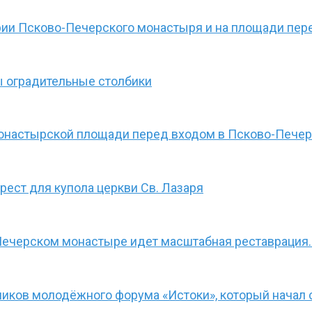
рии Псково-Печерского монастыря и на площади пер
 оградительные столбики
монастырской площади перед входом в Псково-Пече
ест для купола церкви Св. Лазаря
Печерском монастыре идет масштабная реставрация.
иков молодёжного форума «Истоки», который начал 