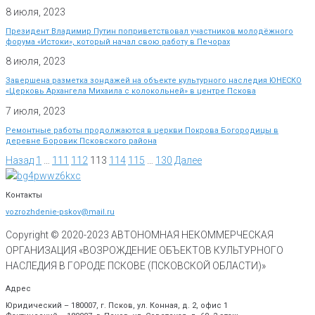
8 июля, 2023
Президент Владимир Путин поприветствовал участников молодёжного
форума «Истоки», который начал свою работу в Печорах
8 июля, 2023
Завершена разметка зондажей на объекте культурного наследия ЮНЕСКО
«Церковь Архангела Михаила с колокольней» в центре Пскова
7 июля, 2023
Ремонтные работы продолжаются в церкви Покрова Богородицы в
деревне Боровик Псковского района
Назад
1
…
111
112
113
114
115
…
130
Далее
Контакты
vozrozhdenie-pskov@mail.ru
Copyright © 2020-
2023
АВТОНОМНАЯ НЕКОММЕРЧЕСКАЯ
ОРГАНИЗАЦИЯ «ВОЗРОЖДЕНИЕ ОБЪЕКТОВ КУЛЬТУРНОГО
НАСЛЕДИЯ В ГОРОДЕ ПСКОВЕ (ПСКОВСКОЙ ОБЛАСТИ)»
Адрес
Юридический – 180007, г. Псков, ул. Конная, д. 2, офис 1