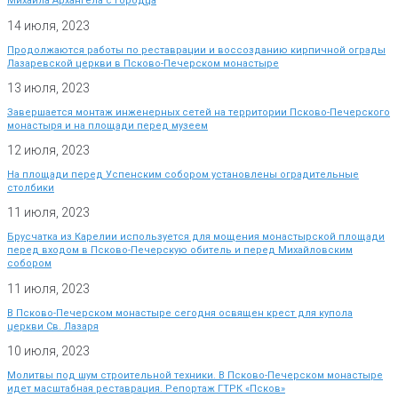
Михаила Архангела с Городца
14 июля, 2023
Продолжаются работы по реставрации и воссозданию кирпичной ограды
Лазаревской церкви в Псково-Печерском монастыре
13 июля, 2023
Завершается монтаж инженерных сетей на территории Псково-Печерского
монастыря и на площади перед музеем
12 июля, 2023
На площади перед Успенским собором установлены оградительные
столбики
11 июля, 2023
Брусчатка из Карелии используется для мощения монастырской площади
перед входом в Псково-Печерскую обитель и перед Михайловским
собором
11 июля, 2023
В Псково-Печерском монастыре сегодня освящен крест для купола
церкви Св. Лазаря
10 июля, 2023
Молитвы под шум строительной техники. В Псково-Печерском монастыре
идет масштабная реставрация. Репортаж ГТРК «Псков»