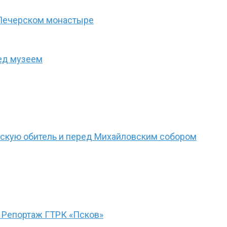
-Печерском монастыре
ед музеем
рскую обитель и перед Михайловским собором
 Репортаж ГТРК «Псков»