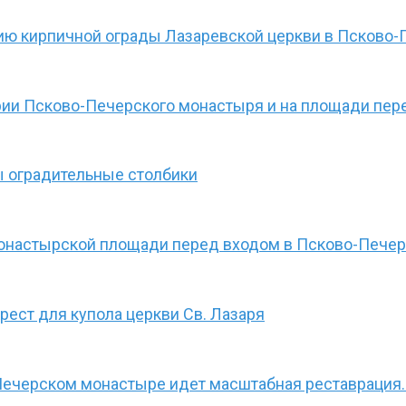
ию кирпичной ограды Лазаревской церкви в Псково
рии Псково-Печерского монастыря и на площади пер
 оградительные столбики
монастырской площади перед входом в Псково-Пече
ест для купола церкви Св. Лазаря
Печерском монастыре идет масштабная реставрация.