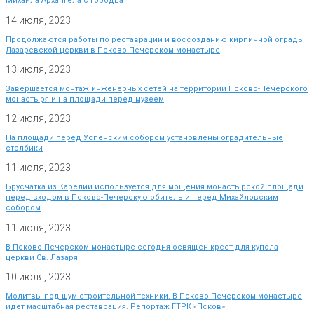
Михаила Архангела с Городца
14 июля, 2023
Продолжаются работы по реставрации и воссозданию кирпичной ограды
Лазаревской церкви в Псково-Печерском монастыре
13 июля, 2023
Завершается монтаж инженерных сетей на территории Псково-Печерского
монастыря и на площади перед музеем
12 июля, 2023
На площади перед Успенским собором установлены оградительные
столбики
11 июля, 2023
Брусчатка из Карелии используется для мощения монастырской площади
перед входом в Псково-Печерскую обитель и перед Михайловским
собором
11 июля, 2023
В Псково-Печерском монастыре сегодня освящен крест для купола
церкви Св. Лазаря
10 июля, 2023
Молитвы под шум строительной техники. В Псково-Печерском монастыре
идет масштабная реставрация. Репортаж ГТРК «Псков»