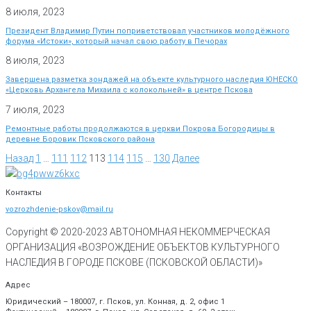
8 июля, 2023
Президент Владимир Путин поприветствовал участников молодёжного
форума «Истоки», который начал свою работу в Печорах
8 июля, 2023
Завершена разметка зондажей на объекте культурного наследия ЮНЕСКО
«Церковь Архангела Михаила с колокольней» в центре Пскова
7 июля, 2023
Ремонтные работы продолжаются в церкви Покрова Богородицы в
деревне Боровик Псковского района
Назад
1
…
111
112
113
114
115
…
130
Далее
Контакты
vozrozhdenie-pskov@mail.ru
Copyright © 2020-
2023
АВТОНОМНАЯ НЕКОММЕРЧЕСКАЯ
ОРГАНИЗАЦИЯ «ВОЗРОЖДЕНИЕ ОБЪЕКТОВ КУЛЬТУРНОГО
НАСЛЕДИЯ В ГОРОДЕ ПСКОВЕ (ПСКОВСКОЙ ОБЛАСТИ)»
Адрес
Юридический – 180007, г. Псков, ул. Конная, д. 2, офис 1