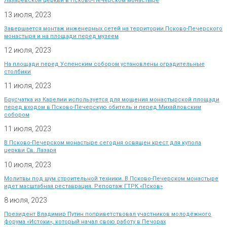
Лазаревской церкви в Псково-Печерском монастыре
13 июля, 2023
Завершается монтаж инженерных сетей на территории Псково-Печерского
монастыря и на площади перед музеем
12 июля, 2023
На площади перед Успенским собором установлены оградительные
столбики
11 июля, 2023
Брусчатка из Карелии используется для мощения монастырской площади
перед входом в Псково-Печерскую обитель и перед Михайловским
собором
11 июля, 2023
В Псково-Печерском монастыре сегодня освящен крест для купола
церкви Св. Лазаря
10 июля, 2023
Молитвы под шум строительной техники. В Псково-Печерском монастыре
идет масштабная реставрация. Репортаж ГТРК «Псков»
8 июля, 2023
Президент Владимир Путин поприветствовал участников молодёжного
форума «Истоки», который начал свою работу в Печорах