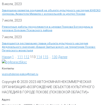
8 июля, 2023
Завершена разметка зондажей на объекте культурного наследия ЮНЕСКО
«Церковь Архангела Михаила с колокольней» в центре Пскова
7 июля, 2023
Ремонтные работы продолжаются в церкви Покрова Богородицы в
деревне Боровик Псковского района
7 июля, 2023
Завершается реставрация главки объекта культурного наследия
федерального значения «Башня Святых ворот» на территории Псково-
Печерского монастыря
Назад
1
…
111
112
113
114
115
…
130
Далее
Контакты
vozrozhdenie-pskov@mail.ru
Copyright © 2020-
2023
АВТОНОМНАЯ НЕКОММЕРЧЕСКАЯ
ОРГАНИЗАЦИЯ «ВОЗРОЖДЕНИЕ ОБЪЕКТОВ КУЛЬТУРНОГО
НАСЛЕДИЯ В ГОРОДЕ ПСКОВЕ (ПСКОВСКОЙ ОБЛАСТИ)»
Адрес