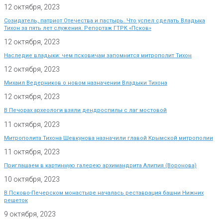
12 октября, 2023
Созидатель, патриот Отечества и пастырь. Что успел сделать Владыка
Тихон за пять лет служения. Репортаж ГТРК «Псков»
12 октября, 2023
Наследие владыки: чем псковичам запомнится митрополит Тихон
12 октября, 2023
Михаил Ведерников о новом назначении Владыки Тихона
12 октября, 2023
В Печорах археологи взяли дендроспилы с лаг мостовой
11 октября, 2023
Митрополита Тихона Шевкунова назначили главой Крымской митрополии
11 октября, 2023
Приглашаем в картинную галерею архимандрита Алипия (Воронова)
10 октября, 2023
В Псково-Печерском монастыре началась реставрация башни Нижних
решеток
9 октября, 2023