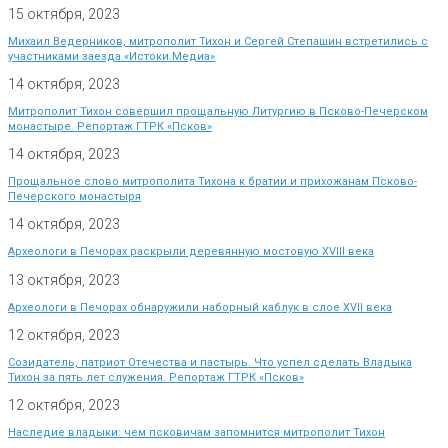
15 октября, 2023
Михаил Ведерников, митрополит Тихон и Сергей Степашин встретились с
участниками заезда «Истоки.Медиа»
14 октября, 2023
Митрополит Тихон совершил прощальную Литургию в Псково-Печерском
монастыре. Репортаж ГТРК «Псков»
14 октября, 2023
Прощальное слово митрополита Тихона к братии и прихожанам Псково-
Печерского монастыря
14 октября, 2023
Археологи в Печорах раскрыли деревянную мостовую XVIII века
13 октября, 2023
Археологи в Печорах обнаружили наборный каблук в слое XVII века
12 октября, 2023
Созидатель, патриот Отечества и пастырь. Что успел сделать Владыка
Тихон за пять лет служения. Репортаж ГТРК «Псков»
12 октября, 2023
Наследие владыки: чем псковичам запомнится митрополит Тихон