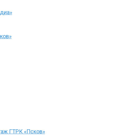
едиа»
ков»
ртаж ГТРК «Псков»