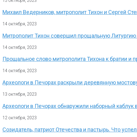
15 октября, 2023
Михаил Ведерников, митрополит Тихон и Сергей Ст
14 октября, 2023
Митрополит Тихон совершил прощальную Литургию 
14 октября, 2023
Прощальное слово митрополита Тихона к братии и
14 октября, 2023
Археологи в Печорах раскрыли деревянную мостову
13 октября, 2023
Археологи в Печорах обнаружили наборный каблук в 
12 октября, 2023
Созидатель, патриот Отечества и пастырь. Что успе