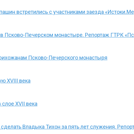
епашин встретились с участниками заезда «Истоки.М
в Псково-Печерском монастыре. Репортаж ГТРК «Пс
 прихожанам Псково-Печерского монастыря
ю XVIII века
слое XVII века
л сделать Владыка Тихон за пять лет служения. Репо