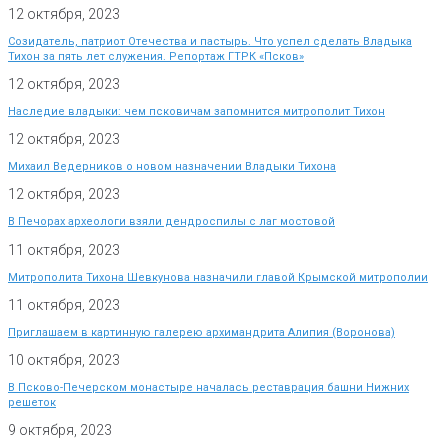
12 октября, 2023
Созидатель, патриот Отечества и пастырь. Что успел сделать Владыка
Тихон за пять лет служения. Репортаж ГТРК «Псков»
12 октября, 2023
Наследие владыки: чем псковичам запомнится митрополит Тихон
12 октября, 2023
Михаил Ведерников о новом назначении Владыки Тихона
12 октября, 2023
В Печорах археологи взяли дендроспилы с лаг мостовой
11 октября, 2023
Митрополита Тихона Шевкунова назначили главой Крымской митрополии
11 октября, 2023
Приглашаем в картинную галерею архимандрита Алипия (Воронова)
10 октября, 2023
В Псково-Печерском монастыре началась реставрация башни Нижних
решеток
9 октября, 2023