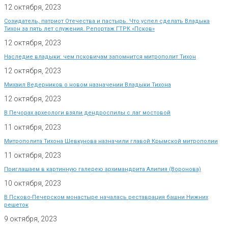
12 октября, 2023
Созидатель, патриот Отечества и пастырь. Что успел сделать Владыка
Тихон за пять лет служения. Репортаж ГТРК «Псков»
12 октября, 2023
Наследие владыки: чем псковичам запомнится митрополит Тихон
12 октября, 2023
Михаил Ведерников о новом назначении Владыки Тихона
12 октября, 2023
В Печорах археологи взяли дендроспилы с лаг мостовой
11 октября, 2023
Митрополита Тихона Шевкунова назначили главой Крымской митрополии
11 октября, 2023
Приглашаем в картинную галерею архимандрита Алипия (Воронова)
10 октября, 2023
В Псково-Печерском монастыре началась реставрация башни Нижних
решеток
9 октября, 2023