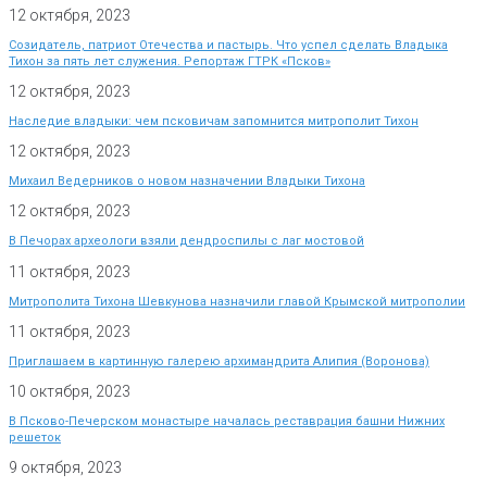
12 октября, 2023
Созидатель, патриот Отечества и пастырь. Что успел сделать Владыка
Тихон за пять лет служения. Репортаж ГТРК «Псков»
12 октября, 2023
Наследие владыки: чем псковичам запомнится митрополит Тихон
12 октября, 2023
Михаил Ведерников о новом назначении Владыки Тихона
12 октября, 2023
В Печорах археологи взяли дендроспилы с лаг мостовой
11 октября, 2023
Митрополита Тихона Шевкунова назначили главой Крымской митрополии
11 октября, 2023
Приглашаем в картинную галерею архимандрита Алипия (Воронова)
10 октября, 2023
В Псково-Печерском монастыре началась реставрация башни Нижних
решеток
9 октября, 2023