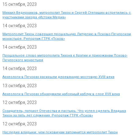
15 октября, 2023
Михаил Ведерников, митрополит Тихон и Сергей Степашин встретились с
участниками заезда «Истоки.Медиа»
14 октября, 2023
Митрополит Тихон совершил прощальную Литургию в Псково-Печерском
монастыре. Репортаж ГТРК «Псков»
14 октября, 2023
Прощальное слово митрополита Тихона к братии и прихожанам Псково-
Печерского монастыря
14 октября, 2023
Археологи в Печорах раскрыли деревянную мостовую XVIII века
13 октября, 2023
Археологи в Печорах обнаружили наборный каблук в слое XVII века
12 октября, 2023
Созидатель, патриот Отечества и пастырь. Что успел сделать Владыка
Тихон за пять лет служения. Репортаж ГТРК «Псков»
12 октября, 2023
Наследие владыки: чем псковичам запомнится митрополит Тихон