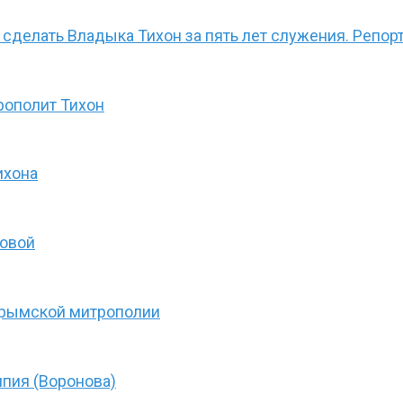
л сделать Владыка Тихон за пять лет служения. Репо
рополит Тихон
ихона
товой
Крымской митрополии
пия (Воронова)