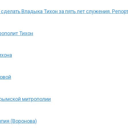
л сделать Владыка Тихон за пять лет служения. Репо
рополит Тихон
ихона
товой
Крымской митрополии
пия (Воронова)