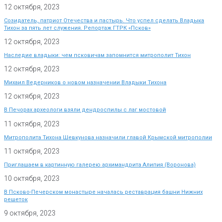
12 октября, 2023
Созидатель, патриот Отечества и пастырь. Что успел сделать Владыка
Тихон за пять лет служения. Репортаж ГТРК «Псков»
12 октября, 2023
Наследие владыки: чем псковичам запомнится митрополит Тихон
12 октября, 2023
Михаил Ведерников о новом назначении Владыки Тихона
12 октября, 2023
В Печорах археологи взяли дендроспилы с лаг мостовой
11 октября, 2023
Митрополита Тихона Шевкунова назначили главой Крымской митрополии
11 октября, 2023
Приглашаем в картинную галерею архимандрита Алипия (Воронова)
10 октября, 2023
В Псково-Печерском монастыре началась реставрация башни Нижних
решеток
9 октября, 2023