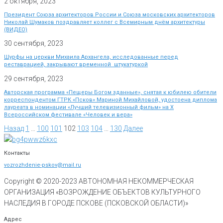
2 октября, 2023
Президент Союза архитекторов России и Союза московских архитекторов
Николай Шумаков поздравляет коллег с Всемирным днём архитектуры
(ВИДЕО)
30 сентября, 2023
Шурфы на церкви Михаила Архангела, исследованные перед
реставрацией, закрывают временной штукатуркой
29 сентября, 2023
Авторская программа «Пещеры Богом зданные», снятая к юбилею обители
корреспондентом ГТРК «Псков» Мариной Михайловой, удостоена диплома
лауреата в номинации «Лучший телевизионный фильм» на Х
Всероссийском фестивале «Человек и вера»
Назад
1
…
100
101
102
103
104
…
130
Далее
Контакты
vozrozhdenie-pskov@mail.ru
Copyright © 2020-
2023
АВТОНОМНАЯ НЕКОММЕРЧЕСКАЯ
ОРГАНИЗАЦИЯ «ВОЗРОЖДЕНИЕ ОБЪЕКТОВ КУЛЬТУРНОГО
НАСЛЕДИЯ В ГОРОДЕ ПСКОВЕ (ПСКОВСКОЙ ОБЛАСТИ)»
Адрес