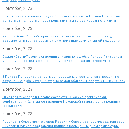
Владимировича Путина
6 октября, 2023
На северном и южном фасадах Сретенского храма в Псково-Печерском
монастыре полностью проведена замена деструктированного камня
5 октября, 2023
Часовня близ Снятной горы после реставрации, согласно проекту,
освещается в темное время суток с помощью архитектурной подсветки
3 октября, 2023
Сюжет «Вести-Псков» о спасении уникального дуба в Псково-Печерском
монастыре прошел в федеральном эфире телеканала «Россия-1»
3 октября, 2023
В Псково-Печерском монастыре проведена спасательная операция по
сохранению дуба, который старше самой обители. Репортаж ГТРК «Псков»
2 октября, 2023
10 ноября 2023 года в Пскове состоится IX научно-практическая
конференция «Культурное наследие Псковской земли и сопредельных
территорий»
2 октября, 2023
Президент Союза архитекторов России и Союза московских архитекторов
Николай Шумаков поздравляет коллег с Всемирным днём архитектуры