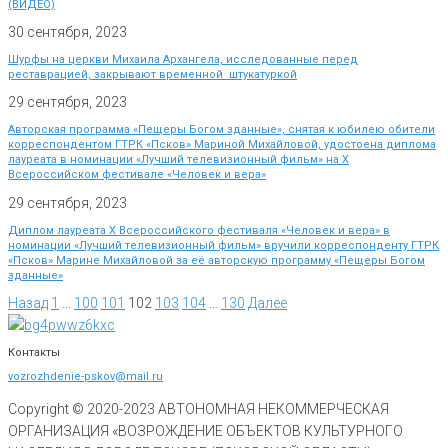
(ВИДЕО)
30 сентября, 2023
Шурфы на церкви Михаила Архангела, исследованные перед
реставрацией, закрывают временной штукатуркой
29 сентября, 2023
Авторская программа «Пещеры Богом зданные», снятая к юбилею обители
корреспондентом ГТРК «Псков» Мариной Михайловой, удостоена диплома
лауреата в номинации «Лучший телевизионный фильм» на Х
Всероссийском фестивале «Человек и вера»
29 сентября, 2023
Диплом лауреата X Всероссийского фестиваля «Человек и вера» в
номинации «Лучший телевизионный фильм» вручили корреспонденту ГТРК
«Псков» Марине Михайловой за её авторскую программу «Пещеры Богом
зданные»
Назад
1
…
100
101
102
103
104
…
130
Далее
Контакты
vozrozhdenie-pskov@mail.ru
Copyright © 2020-
2023
АВТОНОМНАЯ НЕКОММЕРЧЕСКАЯ
ОРГАНИЗАЦИЯ «ВОЗРОЖДЕНИЕ ОБЪЕКТОВ КУЛЬТУРНОГО