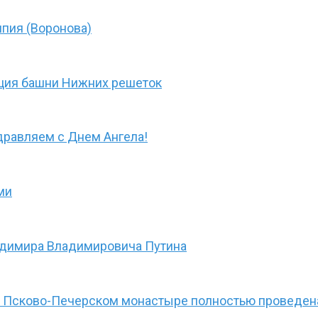
пия (Воронова)
ция башни Нижних решеток
дравляем с Днем Ангела!
ми
адимира Владимировича Путина
в Псково-Печерском монастыре полностью проведена