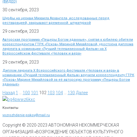
(ВИДЕО)
30 сентября, 2023
Шурфы на церкви Михаила Архангела, исследованные перед
реставрацией, закрывают временной штукатуркой
29 сентября, 2023
Авторская программа «Пещеры Богом зданные», снятая к юбилею обители
корреспондентом ГТРК «Псков» Мариной Михайловой, удостоена диплома
лауреата в номинации «Лучший телевизионный фильм» на Х
Всероссийском фестивале «Человек и вера»
29 сентября, 2023
Диплом лауреата X Всероссийского фестиваля «Человек и вера» в
номинации «Лучший телевизионный фильм» вручили корреспонденту ГТРК
«Псков» Марине Михайловой за её авторскую программу «Пещеры Богом
зданные»
Назад
1
…
100
101
102
103
104
…
130
Далее
Контакты
vozrozhdenie-pskov@mail.ru
Copyright © 2020-
2023
АВТОНОМНАЯ НЕКОММЕРЧЕСКАЯ
ОРГАНИЗАЦИЯ «ВОЗРОЖДЕНИЕ ОБЪЕКТОВ КУЛЬТУРНОГО