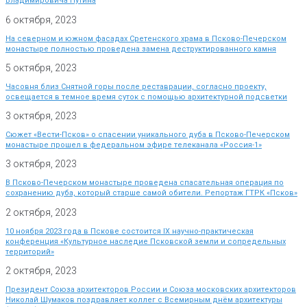
Владимировича Путина
6 октября, 2023
На северном и южном фасадах Сретенского храма в Псково-Печерском
монастыре полностью проведена замена деструктированного камня
5 октября, 2023
Часовня близ Снятной горы после реставрации, согласно проекту,
освещается в темное время суток с помощью архитектурной подсветки
3 октября, 2023
Сюжет «Вести-Псков» о спасении уникального дуба в Псково-Печерском
монастыре прошел в федеральном эфире телеканала «Россия-1»
3 октября, 2023
В Псково-Печерском монастыре проведена спасательная операция по
сохранению дуба, который старше самой обители. Репортаж ГТРК «Псков»
2 октября, 2023
10 ноября 2023 года в Пскове состоится IX научно-практическая
конференция «Культурное наследие Псковской земли и сопредельных
территорий»
2 октября, 2023
Президент Союза архитекторов России и Союза московских архитекторов
Николай Шумаков поздравляет коллег с Всемирным днём архитектуры