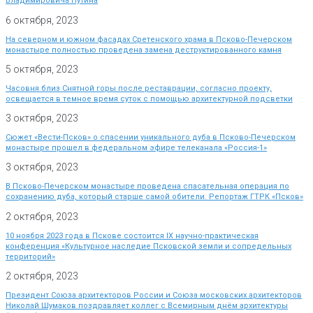
Владимировича Путина
6 октября, 2023
На северном и южном фасадах Сретенского храма в Псково-Печерском
монастыре полностью проведена замена деструктированного камня
5 октября, 2023
Часовня близ Снятной горы после реставрации, согласно проекту,
освещается в темное время суток с помощью архитектурной подсветки
3 октября, 2023
Сюжет «Вести-Псков» о спасении уникального дуба в Псково-Печерском
монастыре прошел в федеральном эфире телеканала «Россия-1»
3 октября, 2023
В Псково-Печерском монастыре проведена спасательная операция по
сохранению дуба, который старше самой обители. Репортаж ГТРК «Псков»
2 октября, 2023
10 ноября 2023 года в Пскове состоится IX научно-практическая
конференция «Культурное наследие Псковской земли и сопредельных
территорий»
2 октября, 2023
Президент Союза архитекторов России и Союза московских архитекторов
Николай Шумаков поздравляет коллег с Всемирным днём архитектуры