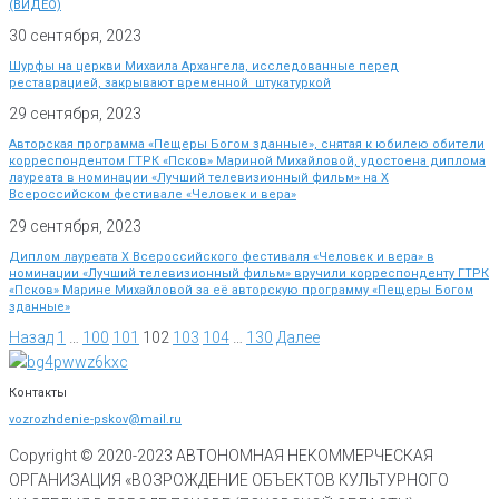
(ВИДЕО)
30 сентября, 2023
Шурфы на церкви Михаила Архангела, исследованные перед
реставрацией, закрывают временной штукатуркой
29 сентября, 2023
Авторская программа «Пещеры Богом зданные», снятая к юбилею обители
корреспондентом ГТРК «Псков» Мариной Михайловой, удостоена диплома
лауреата в номинации «Лучший телевизионный фильм» на Х
Всероссийском фестивале «Человек и вера»
29 сентября, 2023
Диплом лауреата X Всероссийского фестиваля «Человек и вера» в
номинации «Лучший телевизионный фильм» вручили корреспонденту ГТРК
«Псков» Марине Михайловой за её авторскую программу «Пещеры Богом
зданные»
Назад
1
…
100
101
102
103
104
…
130
Далее
Контакты
vozrozhdenie-pskov@mail.ru
Copyright © 2020-
2023
АВТОНОМНАЯ НЕКОММЕРЧЕСКАЯ
ОРГАНИЗАЦИЯ «ВОЗРОЖДЕНИЕ ОБЪЕКТОВ КУЛЬТУРНОГО