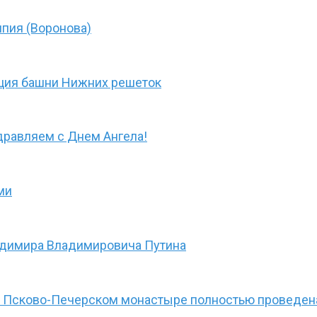
пия (Воронова)
ция башни Нижних решеток
дравляем с Днем Ангела!
ми
адимира Владимировича Путина
в Псково-Печерском монастыре полностью проведена