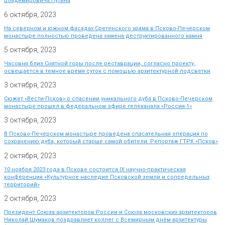
Владимировича Путина
6 октября, 2023
На северном и южном фасадах Сретенского храма в Псково-Печерском
монастыре полностью проведена замена деструктированного камня
5 октября, 2023
Часовня близ Снятной горы после реставрации, согласно проекту,
освещается в темное время суток с помощью архитектурной подсветки
3 октября, 2023
Сюжет «Вести-Псков» о спасении уникального дуба в Псково-Печерском
монастыре прошел в федеральном эфире телеканала «Россия-1»
3 октября, 2023
В Псково-Печерском монастыре проведена спасательная операция по
сохранению дуба, который старше самой обители. Репортаж ГТРК «Псков»
2 октября, 2023
10 ноября 2023 года в Пскове состоится IX научно-практическая
конференция «Культурное наследие Псковской земли и сопредельных
территорий»
2 октября, 2023
Президент Союза архитекторов России и Союза московских архитекторов
Николай Шумаков поздравляет коллег с Всемирным днём архитектуры