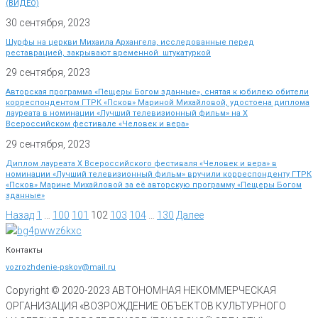
(ВИДЕО)
30 сентября, 2023
Шурфы на церкви Михаила Архангела, исследованные перед
реставрацией, закрывают временной штукатуркой
29 сентября, 2023
Авторская программа «Пещеры Богом зданные», снятая к юбилею обители
корреспондентом ГТРК «Псков» Мариной Михайловой, удостоена диплома
лауреата в номинации «Лучший телевизионный фильм» на Х
Всероссийском фестивале «Человек и вера»
29 сентября, 2023
Диплом лауреата X Всероссийского фестиваля «Человек и вера» в
номинации «Лучший телевизионный фильм» вручили корреспонденту ГТРК
«Псков» Марине Михайловой за её авторскую программу «Пещеры Богом
зданные»
Назад
1
…
100
101
102
103
104
…
130
Далее
Контакты
vozrozhdenie-pskov@mail.ru
Copyright © 2020-
2023
АВТОНОМНАЯ НЕКОММЕРЧЕСКАЯ
ОРГАНИЗАЦИЯ «ВОЗРОЖДЕНИЕ ОБЪЕКТОВ КУЛЬТУРНОГО