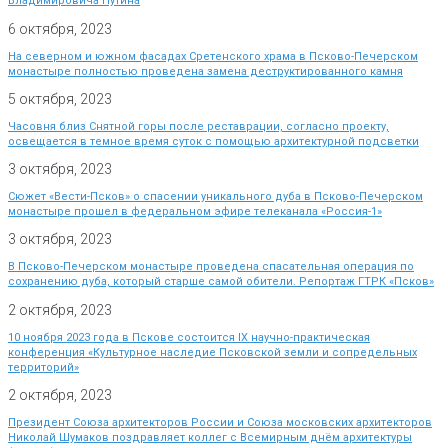
Владимировича Путина
6 октября, 2023
На северном и южном фасадах Сретенского храма в Псково-Печерском
монастыре полностью проведена замена деструктированного камня
5 октября, 2023
Часовня близ Снятной горы после реставрации, согласно проекту,
освещается в темное время суток с помощью архитектурной подсветки
3 октября, 2023
Сюжет «Вести-Псков» о спасении уникального дуба в Псково-Печерском
монастыре прошел в федеральном эфире телеканала «Россия-1»
3 октября, 2023
В Псково-Печерском монастыре проведена спасательная операция по
сохранению дуба, который старше самой обители. Репортаж ГТРК «Псков»
2 октября, 2023
10 ноября 2023 года в Пскове состоится IX научно-практическая
конференция «Культурное наследие Псковской земли и сопредельных
территорий»
2 октября, 2023
Президент Союза архитекторов России и Союза московских архитекторов
Николай Шумаков поздравляет коллег с Всемирным днём архитектуры