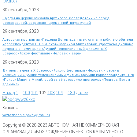
(ВИДЕО)
30 сентября, 2023
Шурфы на церкви Михаила Архангела, исследованные перед
реставрацией, закрывают временной штукатуркой
29 сентября, 2023
Авторская программа «Пещеры Богом зданные», снятая к юбилею обители
корреспондентом ГТРК «Псков» Мариной Михайловой, удостоена диплома
лауреата в номинации «Лучший телевизионный фильм» на Х
Всероссийском фестивале «Человек и вера»
29 сентября, 2023
Диплом лауреата X Всероссийского фестиваля «Человек и вера» в
номинации «Лучший телевизионный фильм» вручили корреспонденту ГТРК
«Псков» Марине Михайловой за её авторскую программу «Пещеры Богом
зданные»
Назад
1
…
100
101
102
103
104
…
130
Далее
Контакты
vozrozhdenie-pskov@mail.ru
Copyright © 2020-
2023
АВТОНОМНАЯ НЕКОММЕРЧЕСКАЯ
ОРГАНИЗАЦИЯ «ВОЗРОЖДЕНИЕ ОБЪЕКТОВ КУЛЬТУРНОГО