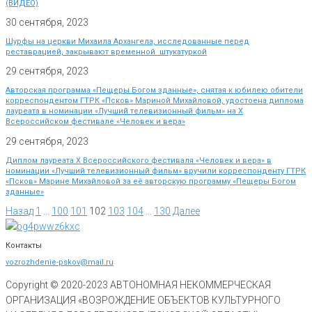
(ВИДЕО)
30 сентября, 2023
Шурфы на церкви Михаила Архангела, исследованные перед
реставрацией, закрывают временной штукатуркой
29 сентября, 2023
Авторская программа «Пещеры Богом зданные», снятая к юбилею обители
корреспондентом ГТРК «Псков» Мариной Михайловой, удостоена диплома
лауреата в номинации «Лучший телевизионный фильм» на Х
Всероссийском фестивале «Человек и вера»
29 сентября, 2023
Диплом лауреата X Всероссийского фестиваля «Человек и вера» в
номинации «Лучший телевизионный фильм» вручили корреспонденту ГТРК
«Псков» Марине Михайловой за её авторскую программу «Пещеры Богом
зданные»
Назад
1
…
100
101
102
103
104
…
130
Далее
Контакты
vozrozhdenie-pskov@mail.ru
Copyright © 2020-
2023
АВТОНОМНАЯ НЕКОММЕРЧЕСКАЯ
ОРГАНИЗАЦИЯ «ВОЗРОЖДЕНИЕ ОБЪЕКТОВ КУЛЬТУРНОГО