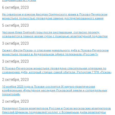
Владимировича Путина
6 октября, 2023
На северном и южном фасадах Сретенского храма в Псково-Печерском
монастыре полностью проведена замена деструктированного камня
5 октября, 2023
Часовня близ Снятной горы после реставрации, согласно проекту,
освещается в темное время суток с помощью архитектурной подсветки
3 октября, 2023
Сюжет «Вести-Псков» о спасении уникального дуба в Псково-Печерском
монастыре прошел в федеральном эфире телеканала «Россия-1»
3 октября, 2023
В Псково-Печерском монастыре проведена спасательная операция по
сохранению дуба, который старше самой обители. Репортаж ГТРК «Псков»
2 октября, 2023
10 ноября 2023 года в Пскове состоится IX научно-практическая
конференция «Культурное наследие Псковской земли и сопредельных
территорий»
2 октября, 2023
Президент Союза архитекторов России и Союза московских архитекторов
Николай Шумаков поздравляет коллег с Всемирным днём архитектуры