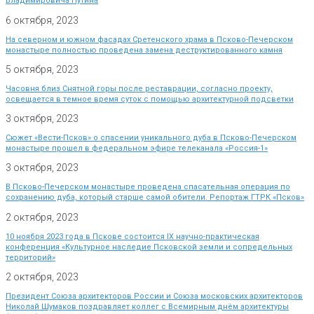
Владимировича Путина
6 октября, 2023
На северном и южном фасадах Сретенского храма в Псково-Печерском
монастыре полностью проведена замена деструктированного камня
5 октября, 2023
Часовня близ Снятной горы после реставрации, согласно проекту,
освещается в темное время суток с помощью архитектурной подсветки
3 октября, 2023
Сюжет «Вести-Псков» о спасении уникального дуба в Псково-Печерском
монастыре прошел в федеральном эфире телеканала «Россия-1»
3 октября, 2023
В Псково-Печерском монастыре проведена спасательная операция по
сохранению дуба, который старше самой обители. Репортаж ГТРК «Псков»
2 октября, 2023
10 ноября 2023 года в Пскове состоится IX научно-практическая
конференция «Культурное наследие Псковской земли и сопредельных
территорий»
2 октября, 2023
Президент Союза архитекторов России и Союза московских архитекторов
Николай Шумаков поздравляет коллег с Всемирным днём архитектуры