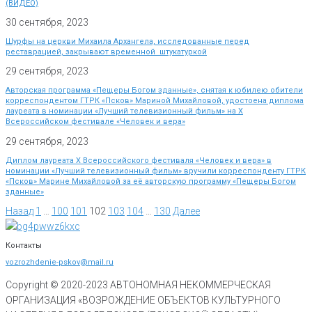
(ВИДЕО)
30 сентября, 2023
Шурфы на церкви Михаила Архангела, исследованные перед
реставрацией, закрывают временной штукатуркой
29 сентября, 2023
Авторская программа «Пещеры Богом зданные», снятая к юбилею обители
корреспондентом ГТРК «Псков» Мариной Михайловой, удостоена диплома
лауреата в номинации «Лучший телевизионный фильм» на Х
Всероссийском фестивале «Человек и вера»
29 сентября, 2023
Диплом лауреата X Всероссийского фестиваля «Человек и вера» в
номинации «Лучший телевизионный фильм» вручили корреспонденту ГТРК
«Псков» Марине Михайловой за её авторскую программу «Пещеры Богом
зданные»
Назад
1
…
100
101
102
103
104
…
130
Далее
Контакты
vozrozhdenie-pskov@mail.ru
Copyright © 2020-
2023
АВТОНОМНАЯ НЕКОММЕРЧЕСКАЯ
ОРГАНИЗАЦИЯ «ВОЗРОЖДЕНИЕ ОБЪЕКТОВ КУЛЬТУРНОГО