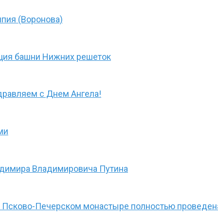
пия (Воронова)
ция башни Нижних решеток
дравляем с Днем Ангела!
ми
адимира Владимировича Путина
в Псково-Печерском монастыре полностью проведена