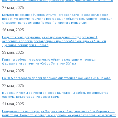
большей части оборонных сооружений архитектурного ансамбля обители
27 мая, 2025
Комитет по охране объектов культурного наследия Пскова согласовал
проектную документацию по реставрации объекта культурного наследия
«Лазарет», на территории Псково-Печерского монастыря
26 мая, 2025
Подготовлена документация на прохождение государственной
экспертизы проекта реставрации и приспособления здания бывшей
Духовной семинарии в Пскове
23 мая, 2025
Приняты работы по сохранению объекта культурного наследия
федерального значения «Собор Успения» (XVI в.)
23 мая, 2025
На 80 % согласован проект переноса Анастасиевской часовни в Пскове
22 мая, 2025
В церкви Николы со Усохи в Пскове выполнены работы по устройству
системы водоотведения вокруг храма
21 мая, 2025
Продолжается реставрация Стефаниевской церкви ансамбля Мирожского
монастыря. Полностью завершены работы на кровле колокольни и главках