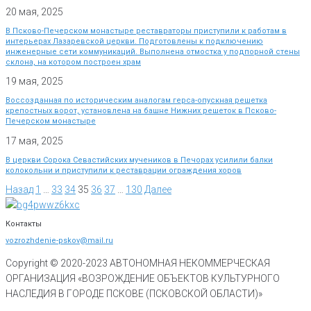
20 мая, 2025
В Псково-Печерском монастыре реставраторы приступили к работам в
интерьерах Лазаревской церкви. Подготовлены к подключению
инженерные сети коммуникаций. Выполнена отмостка у подпорной стены
склона, на котором построен храм
19 мая, 2025
Воссозданная по историческим аналогам герса-опускная решетка
крепостных ворот, установлена на башне Нижних решеток в Псково-
Печерском монастыре
17 мая, 2025
В церкви Сорока Севастийских мучеников в Печорах усилили балки
колокольни и приступили к реставрации ограждения хоров
Назад
1
…
33
34
35
36
37
…
130
Далее
Контакты
vozrozhdenie-pskov@mail.ru
Copyright © 2020-
2023
АВТОНОМНАЯ НЕКОММЕРЧЕСКАЯ
ОРГАНИЗАЦИЯ «ВОЗРОЖДЕНИЕ ОБЪЕКТОВ КУЛЬТУРНОГО
НАСЛЕДИЯ В ГОРОДЕ ПСКОВЕ (ПСКОВСКОЙ ОБЛАСТИ)»