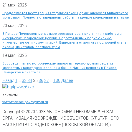
21 мая, 2025
Продолжается реставрация Стефаниевской церкви ансамбля Мирожского
монастыря. Полностью завершены работы на кровле колокольни и главках
20 мая, 2025
В Псково-Печерском монастыре реставраторы приступили к работам в
интерьерах Лазаревской церкви. Подготовлены к подключению
инженерные сети коммуникаций. Выполнена отмостка у подпорной стены
склона, на котором построен храм
19 мая, 2025
Воссозданная по историческим аналогам герса-опускная решетка
крепостных ворот, установлена на башне Нижних решеток в Псково-
Печерском монастыре
Назад
1
…
33
34
35
36
37
…
130
Далее
Контакты
vozrozhdenie-pskov@mail.ru
Copyright © 2020-
2023
АВТОНОМНАЯ НЕКОММЕРЧЕСКАЯ
ОРГАНИЗАЦИЯ «ВОЗРОЖДЕНИЕ ОБЪЕКТОВ КУЛЬТУРНОГО
НАСЛЕДИЯ В ГОРОДЕ ПСКОВЕ (ПСКОВСКОЙ ОБЛАСТИ)»