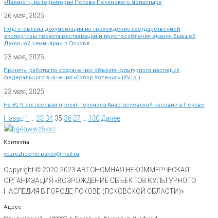
«Лазарет», на территории Псково-Печерского монастыря
26 мая, 2025
Подготовлена документация на прохождение государственной
экспертизы проекта реставрации и приспособления здания бывшей
Духовной семинарии в Пскове
23 мая, 2025
Приняты работы по сохранению объекта культурного наследия
федерального значения «Собор Успения» (XVI в.)
23 мая, 2025
На 80 % согласован проект переноса Анастасиевской часовни в Пскове
Назад
1
…
33
34
35
36
37
…
130
Далее
Контакты
vozrozhdenie-pskov@mail.ru
Copyright © 2020-
2023
АВТОНОМНАЯ НЕКОММЕРЧЕСКАЯ
ОРГАНИЗАЦИЯ «ВОЗРОЖДЕНИЕ ОБЪЕКТОВ КУЛЬТУРНОГО
НАСЛЕДИЯ В ГОРОДЕ ПСКОВЕ (ПСКОВСКОЙ ОБЛАСТИ)»
Адрес