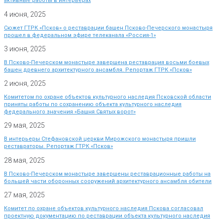
активные работы в интерьерах
4 июня, 2025
Сюжет ГТРК «Псков» о реставрации башен Псково-Печерского монастыря
прошел в федеральном эфире телеканала «Россия-1»
3 июня, 2025
В Псково-Печерском монастыре завершена реставрация восьми боевых
башен древнего архитектурного ансамбля. Репортаж ГТРК «Псков»
2 июня, 2025
Комитетом по охране объектов культурного наследия Псковской области
приняты работы по сохранению объекта культурного наследия
федерального значения «Башня Святых ворот»
29 мая, 2025
В интерьеры Стефановской церкви Мирожского монастыря пришли
реставраторы. Репортаж ГТРК «Псков»
28 мая, 2025
В Псково-Печерском монастыре завершены реставрационные работы на
большей части оборонных сооружений архитектурного ансамбля обители
27 мая, 2025
Комитет по охране объектов культурного наследия Пскова согласовал
проектную документацию по реставрации объекта культурного наследия