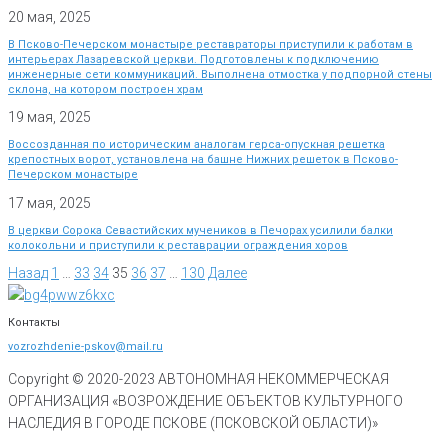
20 мая, 2025
В Псково-Печерском монастыре реставраторы приступили к работам в
интерьерах Лазаревской церкви. Подготовлены к подключению
инженерные сети коммуникаций. Выполнена отмостка у подпорной стены
склона, на котором построен храм
19 мая, 2025
Воссозданная по историческим аналогам герса-опускная решетка
крепостных ворот, установлена на башне Нижних решеток в Псково-
Печерском монастыре
17 мая, 2025
В церкви Сорока Севастийских мучеников в Печорах усилили балки
колокольни и приступили к реставрации ограждения хоров
Назад
1
…
33
34
35
36
37
…
130
Далее
Контакты
vozrozhdenie-pskov@mail.ru
Copyright © 2020-
2023
АВТОНОМНАЯ НЕКОММЕРЧЕСКАЯ
ОРГАНИЗАЦИЯ «ВОЗРОЖДЕНИЕ ОБЪЕКТОВ КУЛЬТУРНОГО
НАСЛЕДИЯ В ГОРОДЕ ПСКОВЕ (ПСКОВСКОЙ ОБЛАСТИ)»