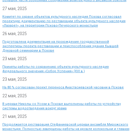
большей части оборонных сооружений архитектурного ансамбля обители
27 мая, 2025
Комитет по охране объектов культурного наследия Пскова согласовал
проектную документацию по реставрации объекта культурного наследия
«Лазарет», на территории Псково-Печерского монастыря
26 мая, 2025
Подготовлена документация на прохождение государственной
экспертизы проекта реставрации и приспособления здания бывшей
Духовной семинарии в Пскове
23 мая, 2025
Приняты работы по сохранению объекта культурного наследия
федерального значения «Собор Успения» (XVI в.)
23 мая, 2025
На 80 % согласован проект переноса Анастасиевской часовни в Пскове
22 мая, 2025
В церкви Николы со Усохи в Пскове выполнены работы по устройству
системы водоотведения вокруг храма
21 мая, 2025
Продолжается реставрация Стефаниевской церкви ансамбля Мирожского
монастыря. Полностью завершены работы на кровле колокольни и главках