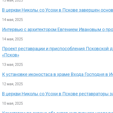
15 мая, 2025
В церкви Николы со Усохи в Пскове завершен осно
14 мая, 2025
Интервью с архитектором Евгением Ивановым о про
14 мая, 2025
Проект реставрации и приспособления Псковской д
«Псков»
13 мая, 2025
К установке иконостаса в храме Входа Господня в
12 мая, 2025
В церкви Николы со Усохи в Пскове реставраторы 
10 мая, 2025