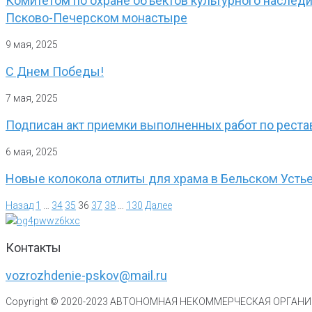
Комитетом по охране объектов культурного наслед
Псково-Печерском монастыре
9 мая, 2025
С Днем Победы!
7 мая, 2025
Подписан акт приемки выполненных работ по реста
6 мая, 2025
Новые колокола отлиты для храма в Бельском Устье
Назад
1
…
34
35
36
37
38
…
130
Далее
Контакты
vozrozhdenie-pskov@mail.ru
Copyright © 2020-
2023
АВТОНОМНАЯ НЕКОММЕРЧЕСКАЯ ОРГАНИЗ