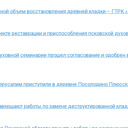
вной объем восстановления древней кладки – ГТРК 
екте реставрации и приспособления псковской духо
уховной семинарии прошел согласование и одобрен 
 Иерусалим приступили в деревне Посолодино Плюсск
завершают работы по замене деструктированной клад