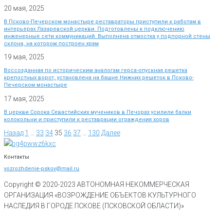
20 мая, 2025
В Псково-Печерском монастыре реставраторы приступили к работам в
интерьерах Лазаревской церкви. Подготовлены к подключению
инженерные сети коммуникаций. Выполнена отмостка у подпорной стены
склона, на котором построен храм
19 мая, 2025
Воссозданная по историческим аналогам герса-опускная решетка
крепостных ворот, установлена на башне Нижних решеток в Псково-
Печерском монастыре
17 мая, 2025
В церкви Сорока Севастийских мучеников в Печорах усилили балки
колокольни и приступили к реставрации ограждения хоров
Назад
1
…
33
34
35
36
37
…
130
Далее
Контакты
vozrozhdenie-pskov@mail.ru
Copyright © 2020-
2023
АВТОНОМНАЯ НЕКОММЕРЧЕСКАЯ
ОРГАНИЗАЦИЯ «ВОЗРОЖДЕНИЕ ОБЪЕКТОВ КУЛЬТУРНОГО
НАСЛЕДИЯ В ГОРОДЕ ПСКОВЕ (ПСКОВСКОЙ ОБЛАСТИ)»