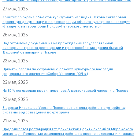
большей части оборонных сооружений архитектурного ансамбля обители
27 мая, 2025
Комитет по охране объектов культурного наследия Пскова согласовал
проектную документацию по реставрации объекта культурного наследия
«Лазарет», на территории Псково-Печерского монастыря
26 мая, 2025
Подготовлена документация на прохождение государственной
экспертизы проекта реставрации и приспособления здания бывшей
Духовной семинарии в Пскове
23 мая, 2025
Приняты работы по сохранению объекта культурного наследия
федерального значения «Собор Успения» (XVI в.)
23 мая, 2025
На 80 % согласован проект переноса Анастасиевской часовни в Пскове
22 мая, 2025
В церкви Николы со Усохи в Пскове выполнены работы по устройству
системы водоотведения вокруг храма
21 мая, 2025
Продолжается реставрация Стефаниевской церкви ансамбля Мирожского
монастыря. Полностью завершены работы на кровле колокольни и главках