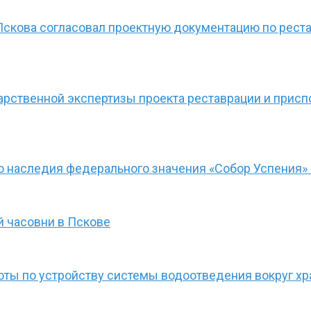
Пскова согласовал проектную документацию по реста
арственной экспертизы проекта реставрации и прис
 наследия федерального значения «Собор Успения» (
й часовни в Пскове
оты по устройству системы водоотведения вокруг х