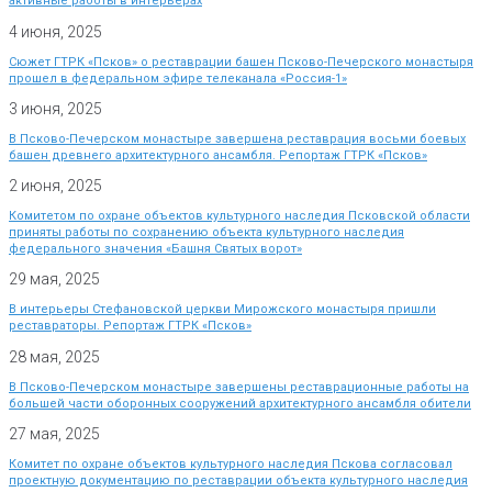
активные работы в интерьерах
4 июня, 2025
Сюжет ГТРК «Псков» о реставрации башен Псково-Печерского монастыря
прошел в федеральном эфире телеканала «Россия-1»
3 июня, 2025
В Псково-Печерском монастыре завершена реставрация восьми боевых
башен древнего архитектурного ансамбля. Репортаж ГТРК «Псков»
2 июня, 2025
Комитетом по охране объектов культурного наследия Псковской области
приняты работы по сохранению объекта культурного наследия
федерального значения «Башня Святых ворот»
29 мая, 2025
В интерьеры Стефановской церкви Мирожского монастыря пришли
реставраторы. Репортаж ГТРК «Псков»
28 мая, 2025
В Псково-Печерском монастыре завершены реставрационные работы на
большей части оборонных сооружений архитектурного ансамбля обители
27 мая, 2025
Комитет по охране объектов культурного наследия Пскова согласовал
проектную документацию по реставрации объекта культурного наследия