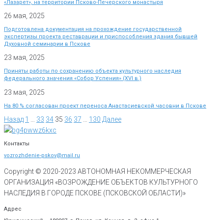
«Лазарет», на территории Псково-Печерского монастыря
26 мая, 2025
Подготовлена документация на прохождение государственной
экспертизы проекта реставрации и приспособления здания бывшей
Духовной семинарии в Пскове
23 мая, 2025
Приняты работы по сохранению объекта культурного наследия
федерального значения «Собор Успения» (XVI в.)
23 мая, 2025
На 80 % согласован проект переноса Анастасиевской часовни в Пскове
Назад
1
…
33
34
35
36
37
…
130
Далее
Контакты
vozrozhdenie-pskov@mail.ru
Copyright © 2020-
2023
АВТОНОМНАЯ НЕКОММЕРЧЕСКАЯ
ОРГАНИЗАЦИЯ «ВОЗРОЖДЕНИЕ ОБЪЕКТОВ КУЛЬТУРНОГО
НАСЛЕДИЯ В ГОРОДЕ ПСКОВЕ (ПСКОВСКОЙ ОБЛАСТИ)»
Адрес