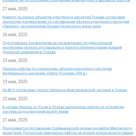
большей части оборонных сооружений архитектурного ансамбля обители
27 мая, 2025
Комитет по охране объектов культурного наследия Пскова согласовал
проектную документацию по реставрации объекта культурного наследия
«Лазарет», на территории Псково-Печерского монастыря
26 мая, 2025
Подготовлена документация на прохождение государственной
экспертизы проекта реставрации и приспособления здания бывшей
Духовной семинарии в Пскове
23 мая, 2025
Приняты работы по сохранению объекта культурного наследия
федерального значения «Собор Успения» (XVI в.)
23 мая, 2025
На 80 % согласован проект переноса Анастасиевской часовни в Пскове
22 мая, 2025
В церкви Николы со Усохи в Пскове выполнены работы по устройству
системы водоотведения вокруг храма
21 мая, 2025
Продолжается реставрация Стефаниевской церкви ансамбля Мирожского
монастыря. Полностью завершены работы на кровле колокольни и главках