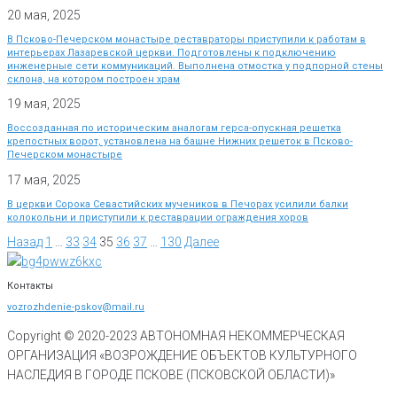
20 мая, 2025
В Псково-Печерском монастыре реставраторы приступили к работам в
интерьерах Лазаревской церкви. Подготовлены к подключению
инженерные сети коммуникаций. Выполнена отмостка у подпорной стены
склона, на котором построен храм
19 мая, 2025
Воссозданная по историческим аналогам герса-опускная решетка
крепостных ворот, установлена на башне Нижних решеток в Псково-
Печерском монастыре
17 мая, 2025
В церкви Сорока Севастийских мучеников в Печорах усилили балки
колокольни и приступили к реставрации ограждения хоров
Назад
1
…
33
34
35
36
37
…
130
Далее
Контакты
vozrozhdenie-pskov@mail.ru
Copyright © 2020-
2023
АВТОНОМНАЯ НЕКОММЕРЧЕСКАЯ
ОРГАНИЗАЦИЯ «ВОЗРОЖДЕНИЕ ОБЪЕКТОВ КУЛЬТУРНОГО
НАСЛЕДИЯ В ГОРОДЕ ПСКОВЕ (ПСКОВСКОЙ ОБЛАСТИ)»