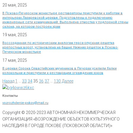
20 мая, 2025
В Псково-Печерском монастыре реставраторы приступили к работам в
интерьерах Лазаревской церкви. Подготовлены к подключению
инженерные сети коммуникаций. Выполнена отмостка у подпорной стены
склона, на котором построен храм
19 мая, 2025
Воссозданная по историческим аналогам герса-опускная решетка
крепостных ворот, установлена на башне Нижних решеток в Псково-
Печерском монастыре
17 мая, 2025
В церкви Сорока Севастийских мучеников в Печорах усилили балки
колокольни и приступили к реставрации ограждения хоров
Назад
1
…
33
34
35
36
37
…
130
Далее
Контакты
vozrozhdenie-pskov@mail.ru
Copyright © 2020-
2023
АВТОНОМНАЯ НЕКОММЕРЧЕСКАЯ
ОРГАНИЗАЦИЯ «ВОЗРОЖДЕНИЕ ОБЪЕКТОВ КУЛЬТУРНОГО
НАСЛЕДИЯ В ГОРОДЕ ПСКОВЕ (ПСКОВСКОЙ ОБЛАСТИ)»