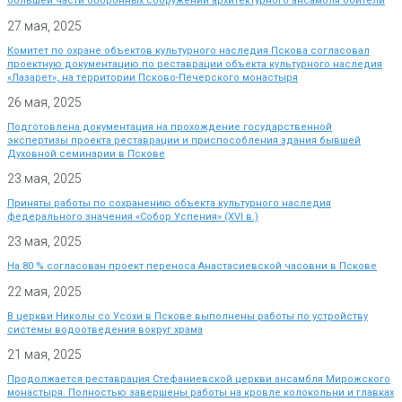
большей части оборонных сооружений архитектурного ансамбля обители
27 мая, 2025
Комитет по охране объектов культурного наследия Пскова согласовал
проектную документацию по реставрации объекта культурного наследия
«Лазарет», на территории Псково-Печерского монастыря
26 мая, 2025
Подготовлена документация на прохождение государственной
экспертизы проекта реставрации и приспособления здания бывшей
Духовной семинарии в Пскове
23 мая, 2025
Приняты работы по сохранению объекта культурного наследия
федерального значения «Собор Успения» (XVI в.)
23 мая, 2025
На 80 % согласован проект переноса Анастасиевской часовни в Пскове
22 мая, 2025
В церкви Николы со Усохи в Пскове выполнены работы по устройству
системы водоотведения вокруг храма
21 мая, 2025
Продолжается реставрация Стефаниевской церкви ансамбля Мирожского
монастыря. Полностью завершены работы на кровле колокольни и главках