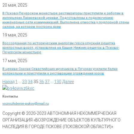
20 мая, 2025
В Псково-Печерском монастыре реставраторы приступили к работам в
интерьерах Лазаревской церкви. Подготовлены к подключению
инженерные сети коммуникаций. Выполнена отмостка у подпорной стены
склона, на котором построен храм
19 мая, 2025
Воссозданная по историческим аналогам герса-опускная решетка
крепостных ворот, установлена на башне Нижних решеток в Псково-
Печерском монастыре
17 мая, 2025
В церкви Сорока Севастийских мучеников в Печорах усилили балки
колокольни и приступили к реставрации ограждения хоров
Назад
1
…
33
34
35
36
37
…
130
Далее
Контакты
vozrozhdenie-pskov@mail.ru
Copyright © 2020-
2023
АВТОНОМНАЯ НЕКОММЕРЧЕСКАЯ
ОРГАНИЗАЦИЯ «ВОЗРОЖДЕНИЕ ОБЪЕКТОВ КУЛЬТУРНОГО
НАСЛЕДИЯ В ГОРОДЕ ПСКОВЕ (ПСКОВСКОЙ ОБЛАСТИ)»