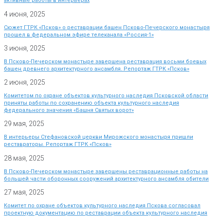
активные работы в интерьерах
4 июня, 2025
Сюжет ГТРК «Псков» о реставрации башен Псково-Печерского монастыря
прошел в федеральном эфире телеканала «Россия-1»
3 июня, 2025
В Псково-Печерском монастыре завершена реставрация восьми боевых
башен древнего архитектурного ансамбля. Репортаж ГТРК «Псков»
2 июня, 2025
Комитетом по охране объектов культурного наследия Псковской области
приняты работы по сохранению объекта культурного наследия
федерального значения «Башня Святых ворот»
29 мая, 2025
В интерьеры Стефановской церкви Мирожского монастыря пришли
реставраторы. Репортаж ГТРК «Псков»
28 мая, 2025
В Псково-Печерском монастыре завершены реставрационные работы на
большей части оборонных сооружений архитектурного ансамбля обители
27 мая, 2025
Комитет по охране объектов культурного наследия Пскова согласовал
проектную документацию по реставрации объекта культурного наследия