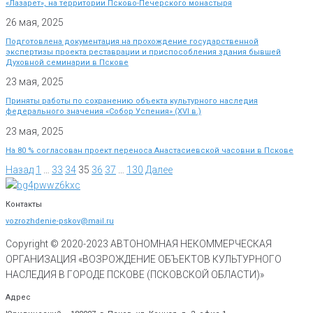
«Лазарет», на территории Псково-Печерского монастыря
26 мая, 2025
Подготовлена документация на прохождение государственной
экспертизы проекта реставрации и приспособления здания бывшей
Духовной семинарии в Пскове
23 мая, 2025
Приняты работы по сохранению объекта культурного наследия
федерального значения «Собор Успения» (XVI в.)
23 мая, 2025
На 80 % согласован проект переноса Анастасиевской часовни в Пскове
Назад
1
…
33
34
35
36
37
…
130
Далее
Контакты
vozrozhdenie-pskov@mail.ru
Copyright © 2020-
2023
АВТОНОМНАЯ НЕКОММЕРЧЕСКАЯ
ОРГАНИЗАЦИЯ «ВОЗРОЖДЕНИЕ ОБЪЕКТОВ КУЛЬТУРНОГО
НАСЛЕДИЯ В ГОРОДЕ ПСКОВЕ (ПСКОВСКОЙ ОБЛАСТИ)»
Адрес