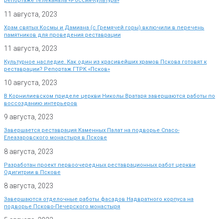
репортаже телеканала «Россия-Культура»
11 августа, 2023
Храм святых Космы и Дамиана (с Гремячей горы) включили в перечень
памятников для проведения реставрации
11 августа, 2023
Культурное наследие. Как один из красивейших храмов Пскова готовят к
реставрации? Репортаж ГТРК «Псков»
10 августа, 2023
В Корнилиевском приделе церкви Николы Вратаря завершаются работы по
воссозданию интерьеров
9 августа, 2023
Завершается реставрация Каменных Палат на подворье Спасо-
Елеазаровского монастыря в Пскове
8 августа, 2023
Разработан проект первоочередных реставрационных работ церкви
Одигитрии в Пскове
8 августа, 2023
Завершаются отделочные работы фасадов Надвратного корпуса на
подворье Псково-Печерского монастыря