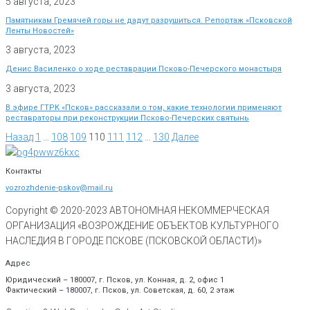
5 августа, 2023
Памятникам Гремячей горы не дадут разрушиться. Репортаж «Псковской
Ленты Новостей»
3 августа, 2023
Денис Василенко о ходе реставрации Псково-Печерского монастыря
3 августа, 2023
В эфире ГТРК «Псков» рассказали о том, какие технологии применяют
реставраторы при реконструкции Псково-Печерских святынь
Назад
1
…
108
109
110
111
112
…
130
Далее
Контакты
vozrozhdenie-pskov@mail.ru
Copyright © 2020-
2023
АВТОНОМНАЯ НЕКОММЕРЧЕСКАЯ
ОРГАНИЗАЦИЯ «ВОЗРОЖДЕНИЕ ОБЪЕКТОВ КУЛЬТУРНОГО
НАСЛЕДИЯ В ГОРОДЕ ПСКОВЕ (ПСКОВСКОЙ ОБЛАСТИ)»
Адрес
Юридический – 180007, г. Псков, ул. Конная, д. 2, офис 1
Фактический – 180007, г. Псков, ул. Советская, д. 60, 2 этаж