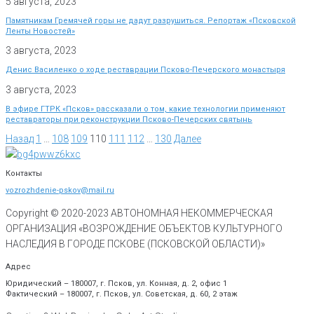
5 августа, 2023
Памятникам Гремячей горы не дадут разрушиться. Репортаж «Псковской
Ленты Новостей»
3 августа, 2023
Денис Василенко о ходе реставрации Псково-Печерского монастыря
3 августа, 2023
В эфире ГТРК «Псков» рассказали о том, какие технологии применяют
реставраторы при реконструкции Псково-Печерских святынь
Назад
1
…
108
109
110
111
112
…
130
Далее
Контакты
vozrozhdenie-pskov@mail.ru
Copyright © 2020-
2023
АВТОНОМНАЯ НЕКОММЕРЧЕСКАЯ
ОРГАНИЗАЦИЯ «ВОЗРОЖДЕНИЕ ОБЪЕКТОВ КУЛЬТУРНОГО
НАСЛЕДИЯ В ГОРОДЕ ПСКОВЕ (ПСКОВСКОЙ ОБЛАСТИ)»
Адрес
Юридический – 180007, г. Псков, ул. Конная, д. 2, офис 1
Фактический – 180007, г. Псков, ул. Советская, д. 60, 2 этаж