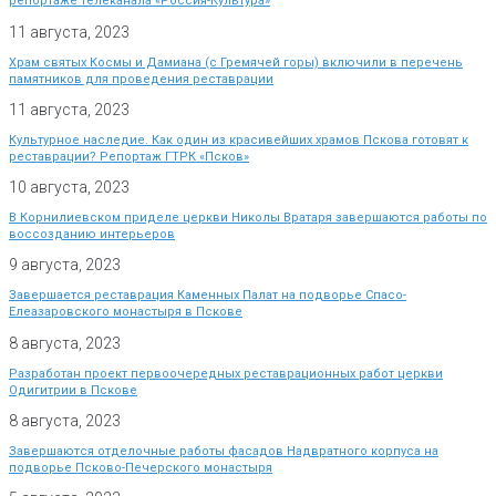
репортаже телеканала «Россия-Культура»
11 августа, 2023
Храм святых Космы и Дамиана (с Гремячей горы) включили в перечень
памятников для проведения реставрации
11 августа, 2023
Культурное наследие. Как один из красивейших храмов Пскова готовят к
реставрации? Репортаж ГТРК «Псков»
10 августа, 2023
В Корнилиевском приделе церкви Николы Вратаря завершаются работы по
воссозданию интерьеров
9 августа, 2023
Завершается реставрация Каменных Палат на подворье Спасо-
Елеазаровского монастыря в Пскове
8 августа, 2023
Разработан проект первоочередных реставрационных работ церкви
Одигитрии в Пскове
8 августа, 2023
Завершаются отделочные работы фасадов Надвратного корпуса на
подворье Псково-Печерского монастыря