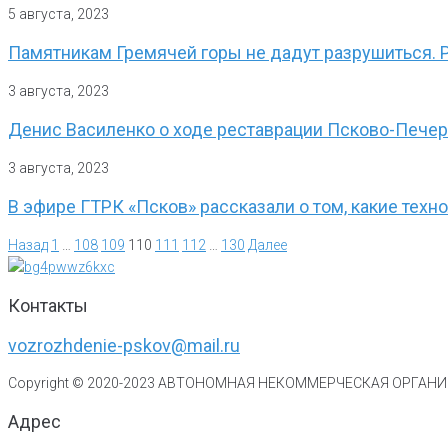
5 августа, 2023
Памятникам Гремячей горы не дадут разрушиться. 
3 августа, 2023
Денис Василенко о ходе реставрации Псково-Пече
3 августа, 2023
В эфире ГТРК «Псков» рассказали о том, какие тех
Назад
1
…
108
109
110
111
112
…
130
Далее
Контакты
vozrozhdenie-pskov@mail.ru
Copyright © 2020-
2023
АВТОНОМНАЯ НЕКОММЕРЧЕСКАЯ ОРГАНИЗ
Адрес