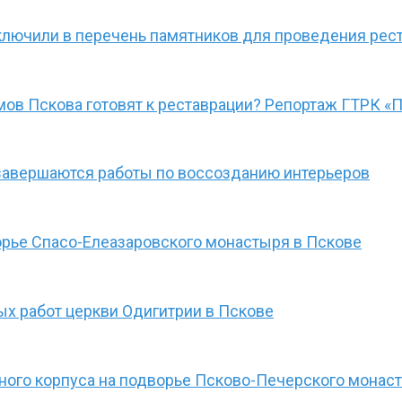
ключили в перечень памятников для проведения рес
мов Пскова готовят к реставрации? Репортаж ГТРК «
завершаются работы по воссозданию интерьеров
орье Спасо-Елеазаровского монастыря в Пскове
х работ церкви Одигитрии в Пскове
ого корпуса на подворье Псково-Печерского монас