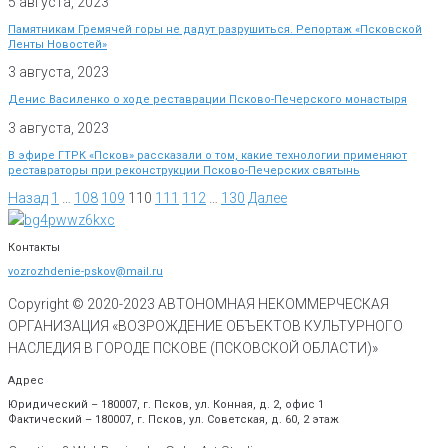
5 августа, 2023
Памятникам Гремячей горы не дадут разрушиться. Репортаж «Псковской
Ленты Новостей»
3 августа, 2023
Денис Василенко о ходе реставрации Псково-Печерского монастыря
3 августа, 2023
В эфире ГТРК «Псков» рассказали о том, какие технологии применяют
реставраторы при реконструкции Псково-Печерских святынь
Назад
1
…
108
109
110
111
112
…
130
Далее
Контакты
vozrozhdenie-pskov@mail.ru
Copyright © 2020-
2023
АВТОНОМНАЯ НЕКОММЕРЧЕСКАЯ
ОРГАНИЗАЦИЯ «ВОЗРОЖДЕНИЕ ОБЪЕКТОВ КУЛЬТУРНОГО
НАСЛЕДИЯ В ГОРОДЕ ПСКОВЕ (ПСКОВСКОЙ ОБЛАСТИ)»
Адрес
Юридический – 180007, г. Псков, ул. Конная, д. 2, офис 1
Фактический – 180007, г. Псков, ул. Советская, д. 60, 2 этаж