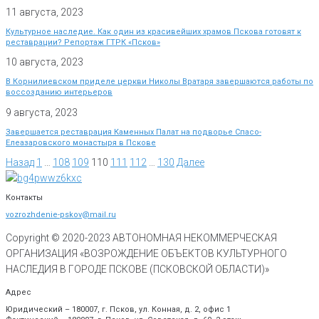
11 августа, 2023
Культурное наследие. Как один из красивейших храмов Пскова готовят к
реставрации? Репортаж ГТРК «Псков»
10 августа, 2023
В Корнилиевском приделе церкви Николы Вратаря завершаются работы по
воссозданию интерьеров
9 августа, 2023
Завершается реставрация Каменных Палат на подворье Спасо-
Елеазаровского монастыря в Пскове
Назад
1
…
108
109
110
111
112
…
130
Далее
Контакты
vozrozhdenie-pskov@mail.ru
Copyright © 2020-
2023
АВТОНОМНАЯ НЕКОММЕРЧЕСКАЯ
ОРГАНИЗАЦИЯ «ВОЗРОЖДЕНИЕ ОБЪЕКТОВ КУЛЬТУРНОГО
НАСЛЕДИЯ В ГОРОДЕ ПСКОВЕ (ПСКОВСКОЙ ОБЛАСТИ)»
Адрес
Юридический – 180007, г. Псков, ул. Конная, д. 2, офис 1