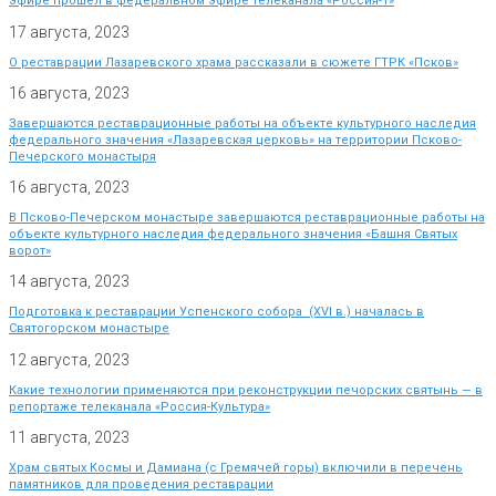
эфире прошел в федеральном эфире телеканала «Россия-1»
17 августа, 2023
О реставрации Лазаревского храма рассказали в сюжете ГТРК «Псков»
16 августа, 2023
Завершаются реставрационные работы на объекте культурного наследия
федерального значения «Лазаревская церковь» на территории Псково-
Печерского монастыря
16 августа, 2023
В Псково-Печерском монастыре завершаются реставрационные работы на
объекте культурного наследия федерального значения «Башня Святых
ворот»
14 августа, 2023
Подготовка к реставрации Успенского собора (XVI в.) началась в
Святогорском монастыре
12 августа, 2023
Какие технологии применяются при реконструкции печорских святынь — в
репортаже телеканала «Россия-Культура»
11 августа, 2023
Храм святых Космы и Дамиана (с Гремячей горы) включили в перечень
памятников для проведения реставрации